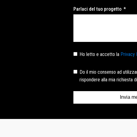
Parlaci del tuo progetto
Ho letto e accetto la
Privacy 
Do il mio consenso ad utilizzare
rispondere alla mia richiesta 
Invia m