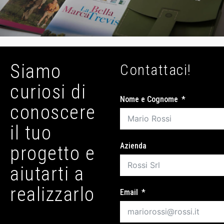
Siamo
Contattaci!
curiosi di
Nome e Cognome
conoscere
il tuo
Azienda
progetto e
aiutarti a
realizzarlo
Email