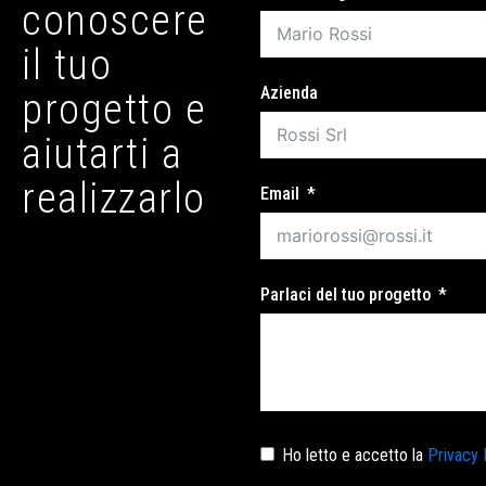
conoscere
il tuo
Azienda
progetto e
aiutarti a
realizzarlo
Email
Parlaci del tuo progetto
Ho letto e accetto la
Privacy 